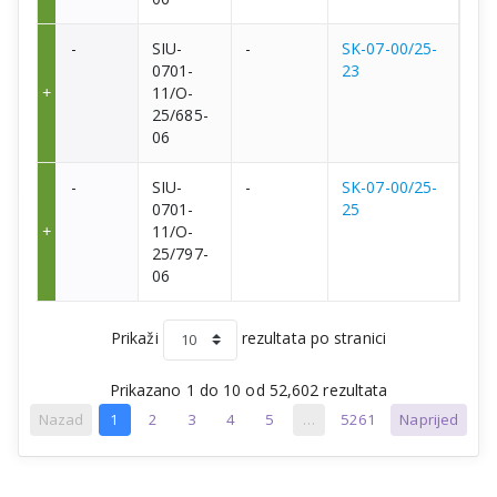
-
SIU-
-
SK-07-00/25-
0701-
23
11/O-
25/685-
06
-
SIU-
-
SK-07-00/25-
0701-
25
11/O-
25/797-
06
Prikaži
rezultata po stranici
Prikazano 1 do 10 od 52,602 rezultata
Nazad
1
2
3
4
5
…
5261
Naprijed